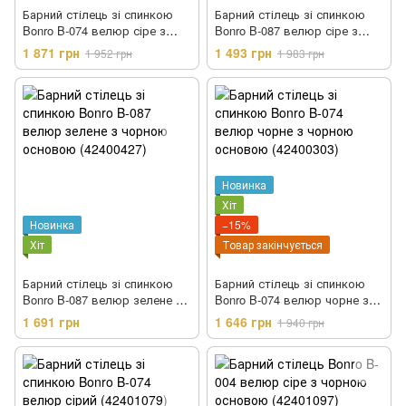
Барний стілець зі спинкою
Барний стілець зі спинкою
Bonro B-074 велюр сіре з
Bonro B-087 велюр сіре з
чорною основою (42400302)
чорною основою (42400304)
1 871 грн
1 493 грн
1 952 грн
1 983 грн
Новинка
Хіт
Новинка
−15%
Хіт
Товар закінчується
Барний стілець зі спинкою
Барний стілець зі спинкою
Bonro B-087 велюр зелене з
Bonro B-074 велюр чорне з
чорною основою (42400427)
чорною основою (42400303)
1 691 грн
1 646 грн
1 940 грн