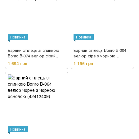
Новинка
Новинка
Барний стілець зі спинкою
Барний стілець Bonro B-004
Bonro B-074 велюр сірий
велюр сіре з чорною
(42401079)
основою (42401097)
1 694 грн
1 196 грн
Новинка