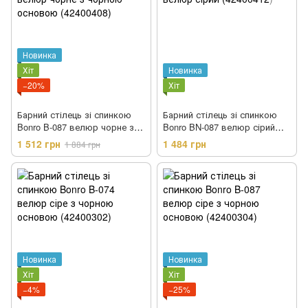
Новинка
Хіт
Новинка
−20%
Хіт
Барний стілець зі спинкою
Барний стілець зі спинкою
Bonro B-087 велюр чорне з
Bonro BN-087 велюр сірий
чорною основою (42400408)
(42400412)
1 512 грн
1 484 грн
1 884 грн
Новинка
Новинка
Хіт
Хіт
−4%
−25%