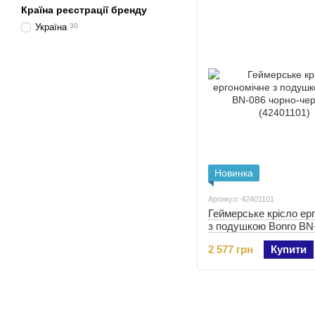
Країна реєстрації бренду
Україна
30
Новинка
Артикул: 42401101
Геймерське крісло ер
з подушкою Bonro BN
чорно-червоне (42401
2 577 грн
Купити