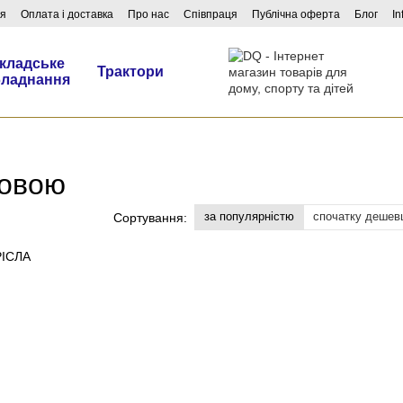
ня
Оплата і доставка
Про нас
Співпраця
Публічна оферта
Блог
In
кладське
Трактори
бладнання
ковою
за популярністю
спочатку дешев
Сортування: