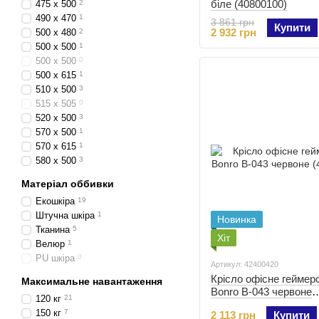
біле (40800100)
475 х 500
2
490 x 470
1
3 861 грн
Купити
2 932 грн
500 х 480
2
500 x 500
1
500 х 500
0
500 х 615
1
510 х 500
3
515 x 505
0
520 x 500
3
570 x 500
1
570 x 615
1
580 x 500
3
Матеріал оббивки
Екошкіра
19
Штучна шкіра
1
Новинка
Тканина
5
Хіт
Велюр
1
PU шкіра
0
Артикул: 42400420
Крісло офісне геймер
Максимальне навантаження
Bonro B-043 червоне
120 кг
21
(42400420)
150 кг
7
2 113 грн
Купити