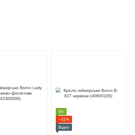
Хіт
−31%
Відео