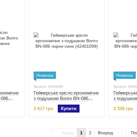
Новинка
Новинка
Артикул: 42401099
Артикул: 4240
гономічне
Геймерське крісло ергономічне
Геймерське
-086
з подушкою Bonro BN-086
з подушко
101)
чорно-синє (42401099)
чорно-жовт
2 617 грн
Купити
2 338 грн
Назад
1
2
Вперед
По