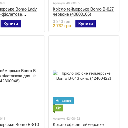
0099
Артикул: 40800105
мерське Bonro Lady
Крісло геймерське Bonro B-827
-фіолетове
червоне (40800105)
3 943 грн
Купити
Купити
2 737 грн
Новинка
Хіт
0048
Артикул: 42400422
мерське Bonro B-810
Крісло офісне геймерське