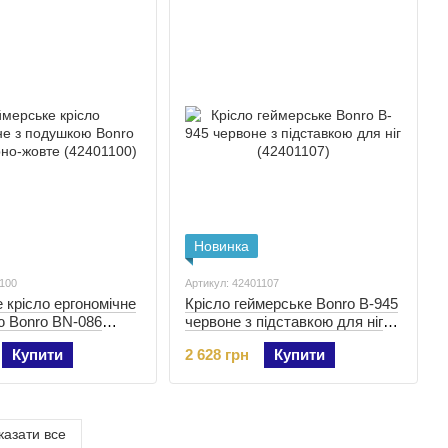
Новинка
1100
Артикул: 42401107
 крісло ергономічне
Крісло геймерське Bonro B-945
ю Bonro BN-086
червоне з підставкою для ніг
е (42401100)
(42401107)
Купити
2 628 грн
Купити
казати все