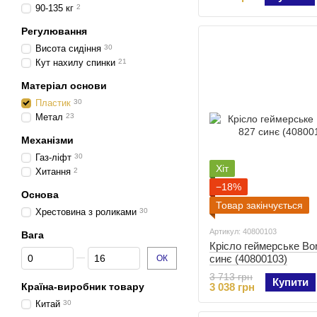
90-135 кг
2
Регулювання
Висота сидіння
30
Кут нахилу спинки
21
Матеріал основи
Пластик
30
Метал
23
Механізми
Газ-ліфт
30
Хіт
Хитання
2
−18%
Основа
Товар закінчується
Хрестовина з роликами
30
Артикул: 40800103
Вага
Крісло геймерське Bo
Від Вага
До Вага
синє (40800103)
ОК
3 713 грн
Купити
Країна-виробник товару
3 038 грн
Китай
30