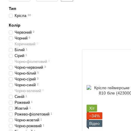
Тип
Крісла
30
Колір
Червоний
2
Чорний
6
Коричневий
0
Білий
1
Сірий
1
Чорно-фіолетовий
0
Чорно-червоний
3
Чорно-білий
5
Чорно-сірий
3
Чорно-синій
2
Чорно-зелений
0
Синій
1
Рожевий
1
Хіт
Жовтий
1
Рожево-фіолетовий
1
−34%
Чорно-жовтий
1
Відео
Чорно-рожевий
1