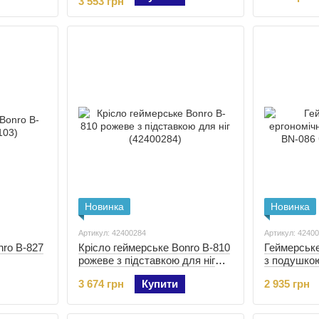
3 553 грн
Новинка
Новинка
Артикул: 42400284
Артикул: 4240
nro B-827
Крісло геймерське Bonro B-810
Геймерське
рожеве з підставкою для ніг
з подушко
(42400284)
чорне (424
3 674 грн
Купити
2 935 грн