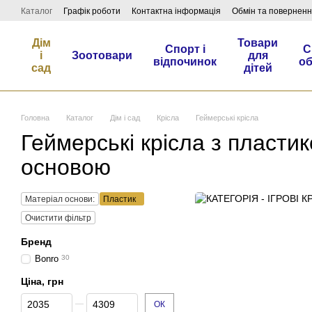
Перейти до основного контенту
Каталог
Графік роботи
Контактна інформація
Обмін та повернен
Дім
Товари
Спорт і
С
і
Зоотовари
для
відпочинок
о
сад
дітей
Головна
Каталог
Дім і сад
Крісла
Геймерські крісла
Геймерські крісла з пласти
основою
Матеріал основи:
Пластик
Очистити фільтр
Бренд
Bonro
30
Ціна, грн
Від Ціна, грн
До Ціна, грн
ОК