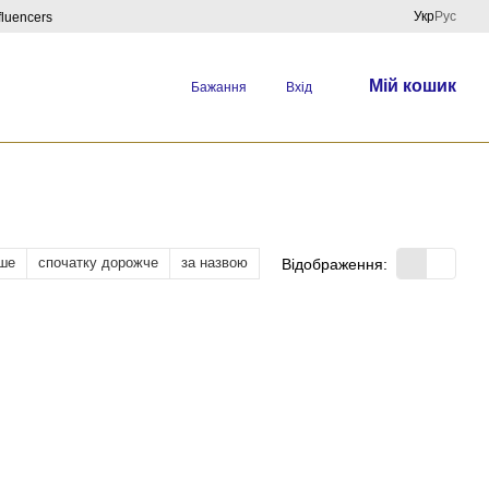
Укр
Рус
fluencers
Мій кошик
Бажання
Вхід
ше
спочатку дорожче
за назвою
Відображення: