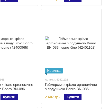
Новинка
0965
Артикул: 42401102
 крісло ергономічне
Геймерське крісло ергономічне
ю Bonro BN-086
з подушкою Bonro BN-086
00965)
чорно-біле (42401102)
Купити
2 607 грн
Купити