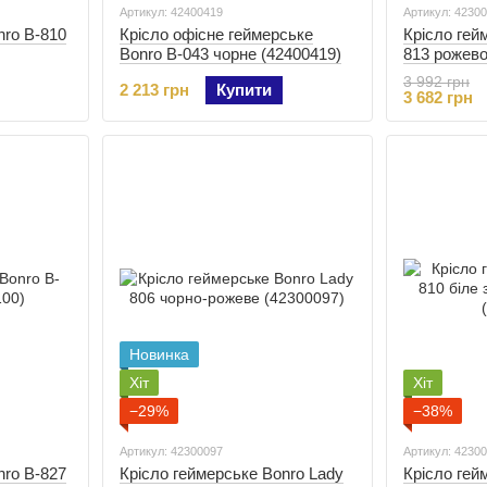
Артикул: 42400419
Артикул: 4230
nro B-810
Крісло офісне геймерське
Крісло гей
Bonro B-043 чорне (42400419)
813 рожево
(42300099)
3 992 грн
2 213 грн
Купити
3 682 грн
Новинка
Хіт
Хіт
−29%
−38%
Артикул: 42300097
Артикул: 4230
nro B-827
Крісло геймерське Bonro Lady
Крісло гей