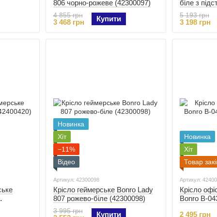
806 чорно-рожеве (42300097)
біле з підс
(42300048)
4 855 грн
5 193 грн
Купити
3 468 грн
3 198 грн
Новинка
Хіт
Новинка
−11%
Хіт
Відео
Товар зак
Артикул: 42300098
Артикул: 4240
ське
Крісло геймерське Bonro Lady
Крісло офі
807 рожево-біле (42300098)
Bonro B-04
3 995 грн
Купити
2 495 грн