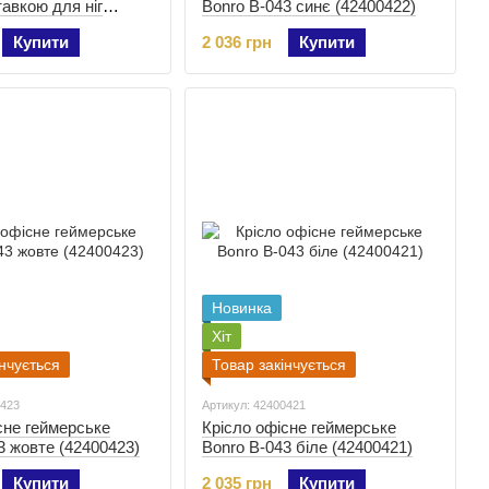
тавкою для ніг
Bonro B-043 синє (42400422)
Купити
2 036 грн
Купити
Новинка
Хіт
інчується
Товар закінчується
0423
Артикул: 42400421
сне геймерське
Крісло офісне геймерське
3 жовте (42400423)
Bonro B-043 біле (42400421)
Купити
2 035 грн
Купити