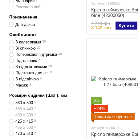
Біло-сірий
1
Артикул: 42300050
Рожево-білий
0
Крісло геймерське Bo
біле (42300050)
Призначення
4 748 грн
Для дівчат
3
Купити
3 142 грн
Особливості
З колесиками
30
Зі спинкою
30
Поперекова підтримка
30
Підголівник
27
З підлокітниками
30
Підставка для ніг
11
З підсвіткою
4
Масаж
3
Розміри сидіння (ШхГ), мм
Хіт
360 x 500
5
−24%
365 x 440
0
400 x 500
0
Товар закінчується
425 x 415
5
465 x 500
0
Артикул: 40800100
470 x 510
2
Крісло геймерське Bo