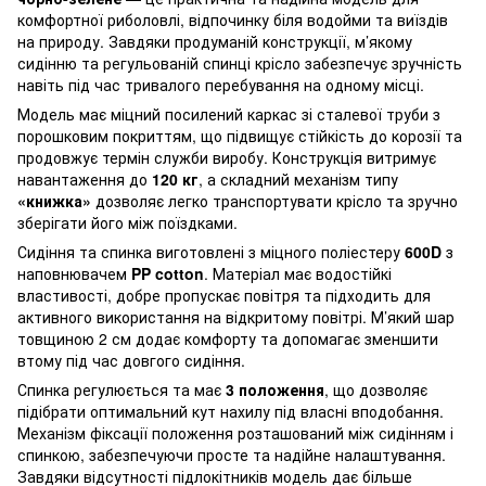
комфортної риболовлі, відпочинку біля водойми та виїздів
на природу. Завдяки продуманій конструкції, м’якому
сидінню та регульованій спинці крісло забезпечує зручність
навіть під час тривалого перебування на одному місці.
Модель має міцний посилений каркас зі сталевої труби з
порошковим покриттям, що підвищує стійкість до корозії та
продовжує термін служби виробу. Конструкція витримує
навантаження до
120 кг
, а складний механізм типу
«книжка»
дозволяє легко транспортувати крісло та зручно
зберігати його між поїздками.
Сидіння та спинка виготовлені з міцного поліестеру
600D
з
наповнювачем
PP cotton
. Матеріал має водостійкі
властивості, добре пропускає повітря та підходить для
активного використання на відкритому повітрі. М’який шар
товщиною 2 см додає комфорту та допомагає зменшити
втому під час довгого сидіння.
Спинка регулюється та має
3 положення
, що дозволяє
підібрати оптимальний кут нахилу під власні вподобання.
Механізм фіксації положення розташований між сидінням і
спинкою, забезпечуючи просте та надійне налаштування.
Завдяки відсутності підлокітників модель дає більше