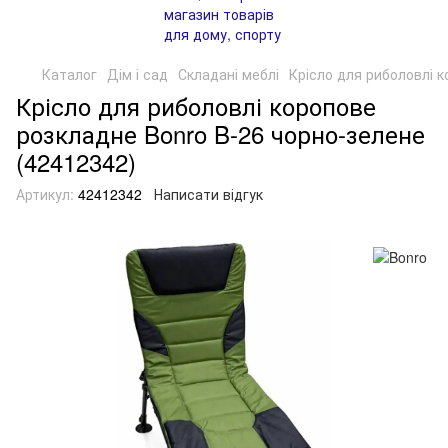
Каталог
Дім і сад
Складані меблі
Крісло для риболовлі 
Крісло для риболовлі коропове
розкладне Bonro B-26 чорно-зелене
(42412342)
Артикул:
42412342
Написати відгук